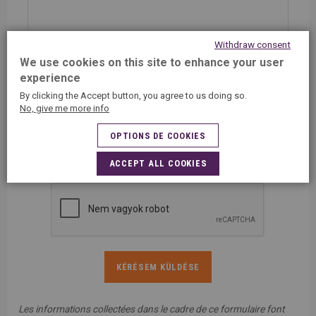
Withdraw consent
We use cookies on this site to enhance your user
experience
Elfogadom, hogy az 5ásec-től és leányvállalataitól
By clicking the Accept button, you agree to us doing so.
e-mailben és / vagy SMS-ben kapjak információkat
No, give me more info
és ajánlatokat.
OPTIONS DE COOKIES
A csillaggal (*) jelzett részek kitöltése kötelező a sikeres
ACCEPT ALL COOKIES
kitöltéshez.
Les informations collectées dans le cadre de ce formulaire font