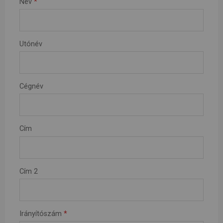
SPAIN
Név
*
FRANCE
English
English
Spanish
Français
SWITZERLAND
GEORGIA
Deutsch
English
Français
Utónév
ქართული
English
GREECE
UKRAINE
Ελληνικά
Українська
English
SAUDI ARABIA
Cégnév
HUNGARY
Arabic
Magyar
English
English
Cím
Cím 2
Irányítószám
*