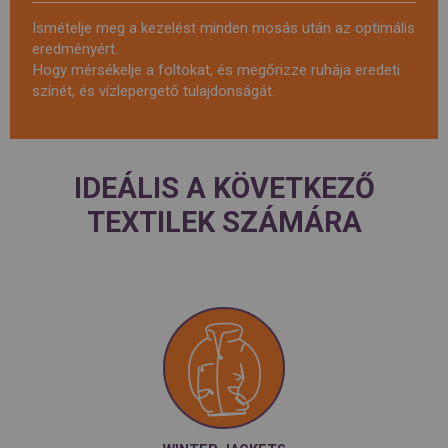
Ismételje meg a kezelést minden mosás után az optimális
eredményért.
Hogy mérsékelje a foltokat, és megőrizze ruhája eredeti
színét, és vízlepergető tulajdonságát.
IDEÁLIS A KÖVETKEZŐ
TEXTILEK SZÁMÁRA