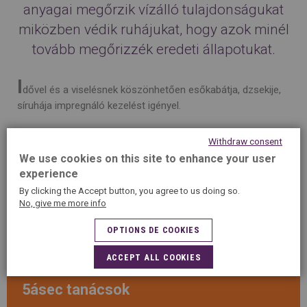
anyagai megőrzik vízálló tulajdonságukat
miközben védik ruhájukat, hogy azok minél
tovább megőrizzék eredeti állapotukat.
I
dővel és a viselésnek köszönhetően esőkabátja, dzsekije,
síruhája impregnáló kezelést igényel.
Az 5ásec tisztítók speciális technológiával és magas
Withdraw consent
minőségű eszközökkel vannak felszerelve, melyekkel kezelik
We use cookies on this site to enhance your user
ruháit, hogy azok hosszantartóan ellenálljanak a könnyebb
experience
esőnek és hónak.
By clicking the Accept button, you agree to us doing so.
No, give me more info
A tisztítás kiegészítő kezeléseként ez az eljárás egy vékony
vízálló réteget képez ruháján, ami megakadályozza a foltok
OPTIONS DE COOKIES
beszívódását az anyagba.
ACCEPT ALL COOKIES
5ásec tanácsok