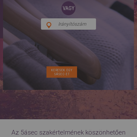
SPAIN
FRANCE
English
VAGY
English
Spanish
Français
SWITZERLAND
GEORGIA
Deutsch
English
Français
ქართული
English
GREECE
UKRAINE
Ελληνικά
Українська
English
SAUDI ARABIA
HUNGARY
Arabic
Magyar
English
English
Az 5ásec szakértelmének köszönhetően