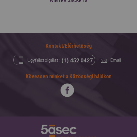
WINTER JACKETS
Kontakt/Elérhetőség
(1) 452 0427
Ügyfélszolgálat :
Email
Kövessen minket a Közösségi hálókon